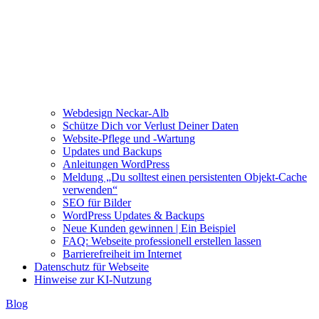
Webdesign Neckar-Alb
Schütze Dich vor Verlust Deiner Daten
Website-Pflege und -Wartung
Updates und Backups
Anleitungen WordPress
Meldung „Du solltest einen persistenten Objekt-Cache
verwenden“
SEO für Bilder
WordPress Updates & Backups
Neue Kunden gewinnen | Ein Beispiel
FAQ: Webseite professionell erstellen lassen
Barrierefreiheit im Internet
Datenschutz für Webseite
Hinweise zur KI-Nutzung
Blog