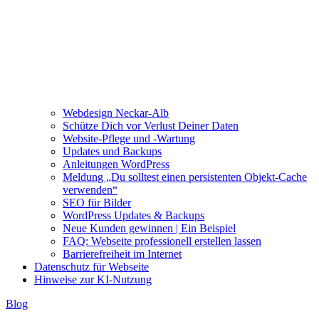
Webdesign Neckar-Alb
Schütze Dich vor Verlust Deiner Daten
Website-Pflege und -Wartung
Updates und Backups
Anleitungen WordPress
Meldung „Du solltest einen persistenten Objekt-Cache
verwenden“
SEO für Bilder
WordPress Updates & Backups
Neue Kunden gewinnen | Ein Beispiel
FAQ: Webseite professionell erstellen lassen
Barrierefreiheit im Internet
Datenschutz für Webseite
Hinweise zur KI-Nutzung
Blog