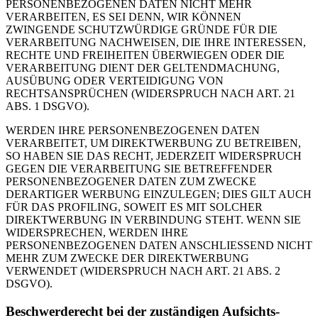
PERSONENBEZOGENEN DATEN NICHT MEHR
VERARBEITEN, ES SEI DENN, WIR KÖNNEN
ZWINGENDE SCHUTZWÜRDIGE GRÜNDE FÜR DIE
VERARBEITUNG NACHWEISEN, DIE IHRE INTERESSEN,
RECHTE UND FREIHEITEN ÜBERWIEGEN ODER DIE
VERARBEITUNG DIENT DER GELTENDMACHUNG,
AUSÜBUNG ODER VERTEIDIGUNG VON
RECHTSANSPRÜCHEN (WIDERSPRUCH NACH ART. 21
ABS. 1 DSGVO).
WERDEN IHRE PERSONENBEZOGENEN DATEN
VERARBEITET, UM DIREKTWERBUNG ZU BETREIBEN,
SO HABEN SIE DAS RECHT, JEDERZEIT WIDERSPRUCH
GEGEN DIE VERARBEITUNG SIE BETREFFENDER
PERSONENBEZOGENER DATEN ZUM ZWECKE
DERARTIGER WERBUNG EINZULEGEN; DIES GILT AUCH
FÜR DAS PROFILING, SOWEIT ES MIT SOLCHER
DIREKTWERBUNG IN VERBINDUNG STEHT. WENN SIE
WIDERSPRECHEN, WERDEN IHRE
PERSONENBEZOGENEN DATEN ANSCHLIESSEND NICHT
MEHR ZUM ZWECKE DER DIREKTWERBUNG
VERWENDET (WIDERSPRUCH NACH ART. 21 ABS. 2
DSGVO).
Beschwerde­recht bei der zuständigen Aufsichts­