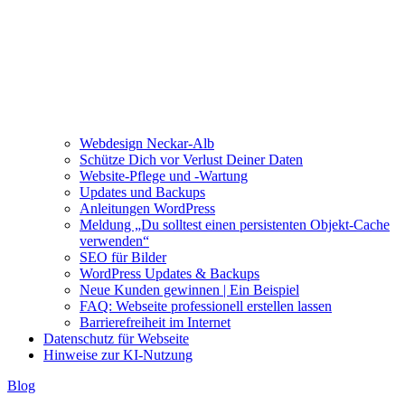
Webdesign Neckar-Alb
Schütze Dich vor Verlust Deiner Daten
Website-Pflege und -Wartung
Updates und Backups
Anleitungen WordPress
Meldung „Du solltest einen persistenten Objekt-Cache
verwenden“
SEO für Bilder
WordPress Updates & Backups
Neue Kunden gewinnen | Ein Beispiel
FAQ: Webseite professionell erstellen lassen
Barrierefreiheit im Internet
Datenschutz für Webseite
Hinweise zur KI-Nutzung
Blog