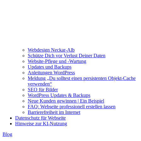
Webdesign Neckar-Alb
Schütze Dich vor Verlust Deiner Daten
Website-Pflege und -Wartung
Updates und Backups
Anleitungen WordPress
Meldung „Du solltest einen persistenten Objekt-Cache
verwenden“
SEO für Bilder
WordPress Updates & Backups
Neue Kunden gewinnen | Ein Beispiel
FAQ: Webseite professionell erstellen lassen
Barrierefreiheit im Internet
Datenschutz für Webseite
Hinweise zur KI-Nutzung
Blog