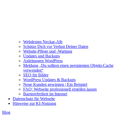
Webdesign Neckar-Alb
Schütze Dich vor Verlust Deiner Daten
Website-Pflege und -Wartung
Updates und Backups
Anleitungen WordPress
Meldung „Du solltest einen persistenten Objekt-Cache
verwenden“
SEO für Bilder
WordPress Updates & Backups
Neue Kunden gewinnen | Ein Beispiel
FAQ: Webseite professionell erstellen lassen
Barrierefreiheit im Internet
Datenschutz für Webseite
Hinweise zur KI-Nutzung
Blog