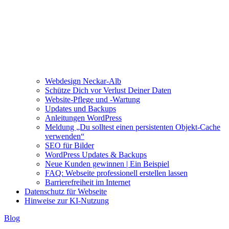
Webdesign Neckar-Alb
Schütze Dich vor Verlust Deiner Daten
Website-Pflege und -Wartung
Updates und Backups
Anleitungen WordPress
Meldung „Du solltest einen persistenten Objekt-Cache
verwenden“
SEO für Bilder
WordPress Updates & Backups
Neue Kunden gewinnen | Ein Beispiel
FAQ: Webseite professionell erstellen lassen
Barrierefreiheit im Internet
Datenschutz für Webseite
Hinweise zur KI-Nutzung
Blog