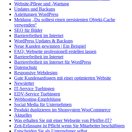
Website-Pflege und -Wartung
Updates und Backups
Anleitungen WordPress
Meldung „Du solltest einen persistenten Objekt-Cache
verwenden“
SEO für Bilder
Barrierefreiheit im Internet
WordPress Updates & Backups
Neue Kunden gewinnen | Ein Beispiel
FAQ: Webseite professionell erstellen lassen
Barrierefreiheit im Internet
Barrierefreiheit im Internet für WordPress
Datenschutz
Responsive Webdesign
Gute Kundenanfragen mit einer optimierten Website
Newsletter
IT-Service Tuebingen
EDV-Service Tuebingen
Webhosting-Empfehlung
Social Media für Unternehmen
Produkt duplizieren im Shopsystem WooCommerce
Aktuelles
Was erhalten Sie mit einer Webseite von Pfeiffer-IT?
Zeit-Erfassung ist Pflicht wenn Sie Mitarbeiter beschäftigen
Entscheiden Sie als Unternehmer selbst…..