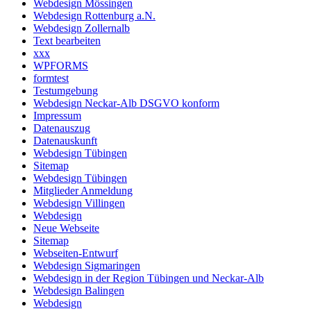
Webdesign Mössingen
Webdesign Rottenburg a.N.
Webdesign Zollernalb
Text bearbeiten
xxx
WPFORMS
formtest
Testumgebung
Webdesign Neckar-Alb DSGVO konform
Impressum
Datenauszug
Datenauskunft
Webdesign Tübingen
Sitemap
Webdesign Tübingen
Mitglieder Anmeldung
Webdesign Villingen
Webdesign
Neue Webseite
Sitemap
Webseiten-Entwurf
Webdesign Sigmaringen
Webdesign in der Region Tübingen und Neckar-Alb
Webdesign Balingen
Webdesign