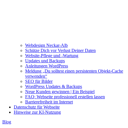
Webdesign Neckar-Alb
Schütze Dich vor Verlust Deiner Daten
Website-Pflege und -Wartung
Updates und Backups
Anleitungen WordPress
Meldung „Du solltest einen persistenten Objekt-Cache
verwenden“
SEO für Bilder
WordPress Updates & Backups
Neue Kunden gewinnen | Ein Beispiel
FAQ: Webseite professionell erstellen lassen
Barrierefreiheit im Internet
Datenschutz für Webseite
Hinweise zur KI-Nutzung
Blog